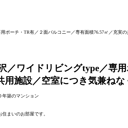
専用ポーチ・TR有／２面バルコニー／専有面積76.57㎡／充
沢／ワイドリビングtype／専
実の共用施設／空室につき気兼ね
０年築のマンション
お住まいのお部屋です。