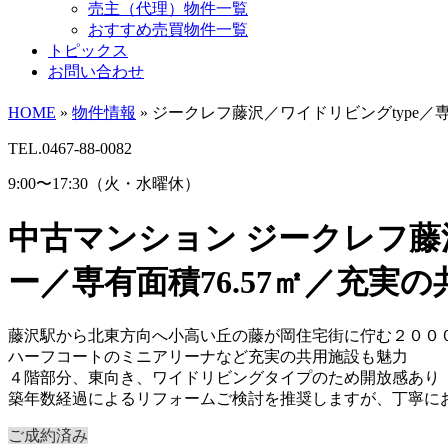
売主（代理）物件一覧
おすすめ売買物件一覧
トピックス
お問い合わせ
HOME
»
物件情報
»
ジークレフ藤沢／ワイドリビングtype／
TEL.0467-88-0082
9:00〜17:30（火・水曜休）
中古マンション
ジークレフ藤
ー／専有面積76.57㎡／充
藤沢駅から北東方向へ小高い丘の藤が岡住宅街に佇む２００
ハーフコートのミニアリーナなど充実の共用施設も魅力
４階部分、東向き、ワイドリビングタイプのため開放感あり
築年数経過によるリフォームご検討を推奨しますが、丁寧に
ご成約済み