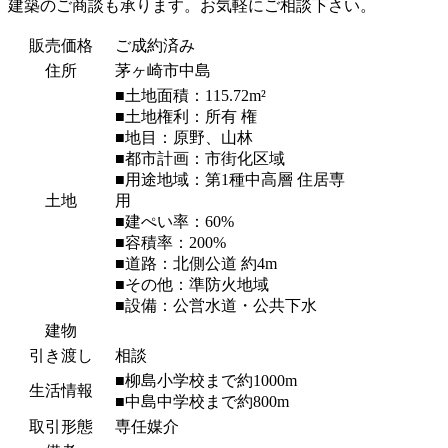
建築のご商談も承ります。お気軽にご相談下さい。
販売価格
ご成約済み
住所
茅ヶ崎市中島
■土地面積：115.72m²
■土地権利：所有 権
■地目：原野、山林
■都市計画：市街化区域
■用途地域：第1種中高層 住居専
土地
用
■建ぺい率：60%
■容積率：200%
■道路：北側公道 約4m
■その他：準防火地域
■設備：公営水道・公共下水
建物
引き渡し
相談
■柳島小学校まで約1000m
生活情報
■中島中学校まで約800m
取引形態
専任媒介