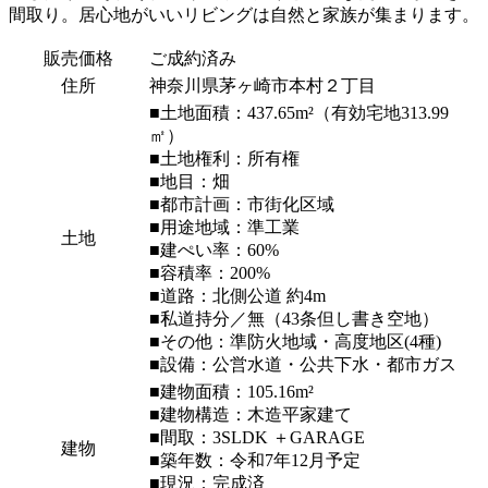
間取り。居心地がいいリビングは自然と家族が集まります。
販売価格
ご成約済み
住所
神奈川県茅ヶ崎市本村２丁目
■土地面積：437.65m²（有効宅地313.99
㎡）
■土地権利：所有権
■地目：畑
■都市計画：市街化区域
■用途地域：準工業
土地
■建ぺい率：60%
■容積率：200%
■道路：北側公道 約4m
■私道持分／無（43条但し書き空地）
■その他：準防火地域・高度地区(4種)
■設備：公営水道・公共下水・都市ガス
■建物面積：105.16m²
■建物構造：木造平家建て
■間取：3SLDK ＋GARAGE
建物
■築年数：令和7年12月予定
■現況：完成済