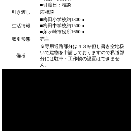
■引渡日：相談
引き渡し
応相談
■梅田小学校約1300m
生活情報
■梅田中学校約1500m
■茅ヶ崎市役所1660m
取引形態
売主
※専用通路部分は４３帖但し書き空地扱
いで建物を申請しておりますので私道部
備考
分には駐車・工作物の設置はできませ
ん。