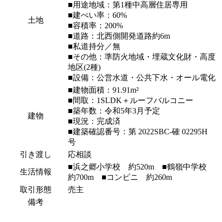
■用途地域：第1種中高層住居専用
■建ぺい率：60%
土地
■容積率：200%
■道路：北西側開発道路約6m
■私道持分／無
■その他：準防火地域・埋蔵文化財・高度
地区(2種)
■設備：公営水道・公共下水・オール電化
■建物面積：91.91m²
■間取：1SLDK＋ルーフバルコニー
■築年数：令和5年3月予定
建物
■現況：完成済
■建築確認番号：第 2022SBC-確 02295H
号
引き渡し
応相談
■浜之郷小学校 約520m ■鶴嶺中学校
生活情報
約700m ■コンビニ 約260m
取引形態
売主
備考