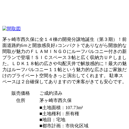
茅ヶ崎市西久保に全１４棟の開発分譲地誕生（第３期）！前
面道路約6ｍと開放感良好♪コンパクトでありながら開放的な
間取が魅力のＦＬＡＭＩＮＧＯにルーフバルコニー付きの新
プランで登場！ＳＩＣスペース３帖と広く収納力ＵＰしまし
た。ＬＤＫ１８帖の広さや勾配天井で解放感的に！最大の魅
力はルーフバルコニー１１帖という魅力的な広さはご家族だ
けのプライベート空間をきっと演出してくれます。 駐車ス
ペースは２台確保してありますので来客がきても安心です。
販売価格
ご成約済み
住所
茅ヶ崎市西久保
■土地面積：107.73m²
■土地権利：所有権
■地目：宅地
■都市計画：市街化区域