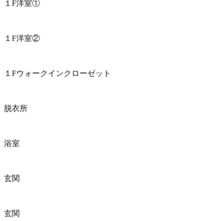
１F洋室①
１F洋室②
１Fウォークインクローゼット
脱衣所
浴室
玄関
玄関