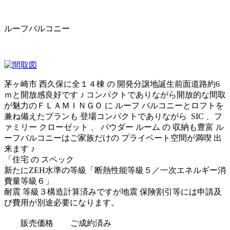
ルーフバルコニー
茅ヶ崎市 西久保に全１４棟 の 開発分譲地誕生前面道路約6
ｍと開放感良好です ♪ コンパクトでありながら開放的な間取
が魅力のＦＬＡＭＩＮＧＯ に ルーフ バルコニーとロフトを
兼ね備えたプランも 登場コンパクトでありながら SIC 、フ
ァミリー クローゼット 、 パウダー ルーム の 収納も豊富 ル
ーフバルコニーはご家族だけの プライベート空間が満喫 出
来ます ♪
「住宅 の スペック
新たにZEH水準の等級「断熱性能等級５／一次エネルギー消
費量等級６」
耐震 等級３構造計算済みですが地震 保険割引等には申請及
び費用が別途必要になります。
販売価格
ご成約済み