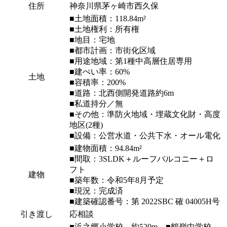
住所
神奈川県茅ヶ崎市西久保
■土地面積：118.84m²
■土地権利：所有権
■地目：宅地
■都市計画：市街化区域
■用途地域：第1種中高層住居専用
■建ぺい率：60%
土地
■容積率：200%
■道路：北西側開発道路約6m
■私道持分／無
■その他：準防火地域・埋蔵文化財・高度
地区(2種)
■設備：公営水道・公共下水・オール電化
■建物面積：94.84m²
■間取：3SLDK＋ルーフバルコニー＋ロ
フト
建物
■築年数：令和5年8月予定
■現況：完成済
■建築確認番号：第 2022SBC 確 04005H号
引き渡し
応相談
■浜之郷小学校 約520m ■鶴嶺中学校