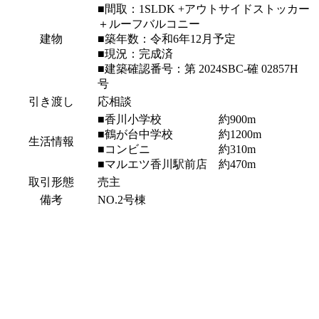
■間取：1SLDK +アウトサイドストッカー
＋ルーフバルコニー
建物
■築年数：令和6年12月予定
■現況：完成済
■建築確認番号：第 2024SBC-確 02857H
号
引き渡し
応相談
■香川小学校 約900m
■鶴が台中学校 約1200m
生活情報
■コンビニ 約310m
■マルエツ香川駅前店 約470m
取引形態
売主
備考
NO.2号棟