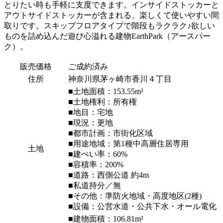
とりたい時も手軽に支度できます。インサイドストッカーと
アウトサイドストッカーが含まれる、楽しくて使いやすい間
取りです。スキップフロアタイプで階段もラクラク♪欲しい
ものを詰め込んだ遊び心溢れる建物EarthPark（アースパー
ク）。
販売価格
ご成約済み
住所
神奈川県茅ヶ崎市香川４丁目
■土地面積：153.55m²
■土地権利：所有権
■地目：宅地
■現況：更地
■都市計画：市街化区域
■用途地域：第1種中高層住居専用
土地
■建ぺい率：60%
■容積率：200%
■道路：西側公道 約4m
■私道持分／無
■その他：準防火地域・高度地区(2種)
■設備：公営水道・公共下水・オール電化
■建物面積：106.81m²